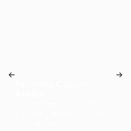
Fazenda Campo
Alegre
Empreendimento de habitação
popular é o primeiro no Brasil a
ser certificado com o Fitwel