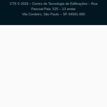
CTE © 2026 – Centro de Tecnologia de Edificações – Rua
Pascoal Pais, 525 – 13 andar
Vila Cordeiro, São Paulo – SP, 04581-060