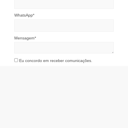
WhatsApp*
Mensagem*
Eu concordo em receber comunicações.
Ao informar meus dados, eu concordo com a
Política
de Privacidade
.
Enviar