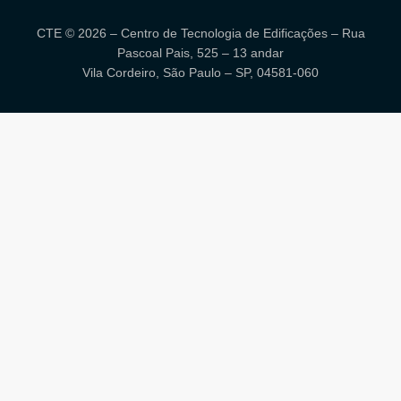
CTE © 2026 – Centro de Tecnologia de Edificações – Rua
Pascoal Pais, 525 – 13 andar
Vila Cordeiro, São Paulo – SP, 04581-060