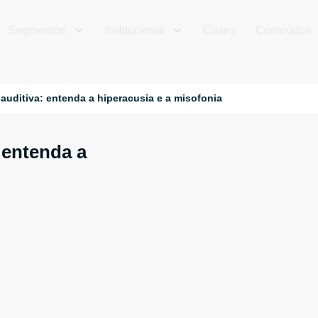
Segmentos
Institucional
Cases
Conteúdos
 auditiva: entenda a hiperacusia e a misofonia
 entenda a