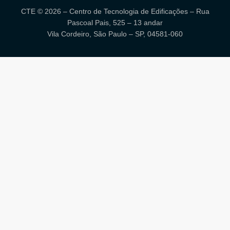
CTE © 2026 – Centro de Tecnologia de Edificações – Rua
Pascoal Pais, 525 – 13 andar
Vila Cordeiro, São Paulo – SP, 04581-060