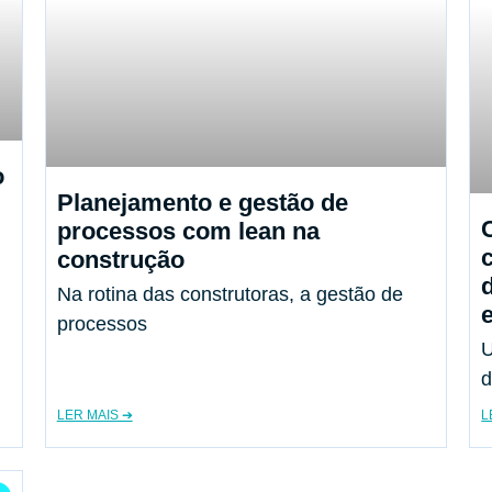
o
Planejamento e gestão de
processos com lean na
construção
Na rotina das construtoras, a gestão de
processos
U
d
LER MAIS ➔
L