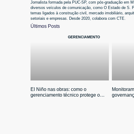
Jornalista formada pela PUC-SP, com pós-graduação em Míd
diversos veículos de comunicação, como O Estado de S. Pa
temas ligados à construção civil, mercado imobiliário, ar
setoriais e empresas. Desde 2020, colabora com CTE.
Últimos Posts
GERENCIAMENTO
El Niño nas obras: como o
Monitoram
gerenciamento técnico protege o
governanç
investimento
antecipaçã
investido