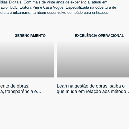
ias Digitais. Com mais de vinte anos de experiência, atuou em
ulo, UOL, Editora Pini e Casa Vogue. Especializada na cobertura de
quitetura e urbanismo, também desenvolve conteúdo para entidades
GERENCIAMENTO
EXCELÊNCIA OPERACIONAL
ento de obras:
Lean na gestão de obras: saiba o
a, transparência e
que muda em relação aos métodos
o de riscos para
tradicionais
res