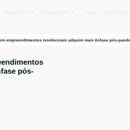
Segmentos
Institucional
Cases
Conteúdos
 em empreendimentos residenciais adquire mais ênfase pós-pand
eendimentos
nfase pós-