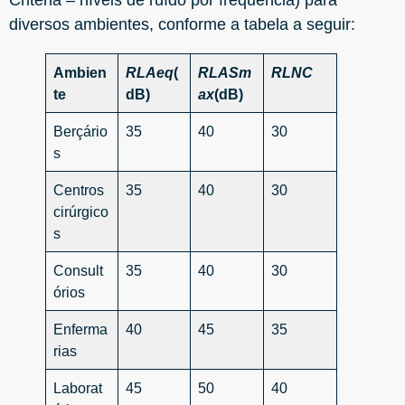
diversos ambientes, conforme a tabela a seguir:
Ambien
RL
Aeq
(
RL
ASm
RL
NC
te
dB)
ax
(dB)
Berçário
35
40
30
s
Centros
35
40
30
cirúrgico
s
Consult
35
40
30
órios
Enferma
40
45
35
rias
Laborat
45
50
40