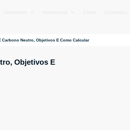
Segmentos
Institucional
Cases
Conteúdos
É Carbono Neutro, Objetivos E Como Calcular
ro, Objetivos E