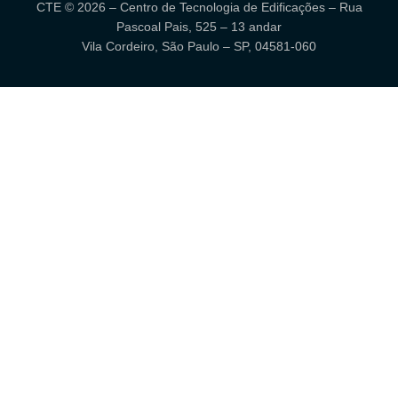
CTE © 2026 – Centro de Tecnologia de Edificações – Rua
Pascoal Pais, 525 – 13 andar
Vila Cordeiro, São Paulo – SP, 04581-060