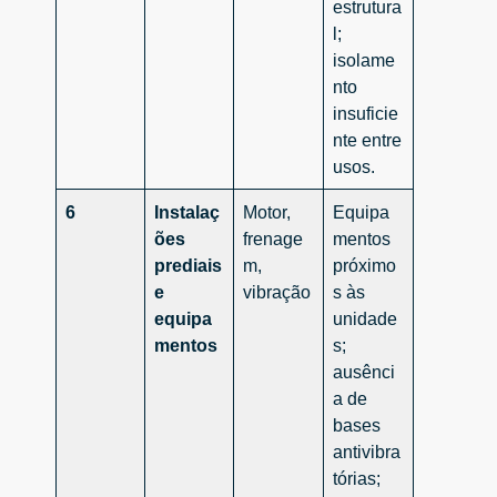
estrutura
l;
isolame
nto
insuficie
nte entre
usos.
6
Instalaç
Motor,
Equipa
ões
frenage
mentos
prediais
m,
próximo
e
vibração
s às
equipa
unidade
mentos
s;
ausênci
a de
bases
antivibra
tórias;