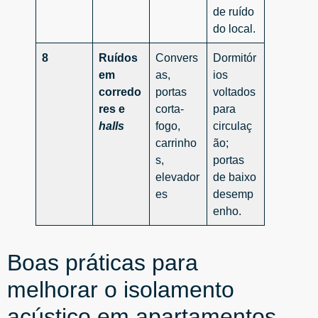
de ruído
do local.
8
Ruídos
Convers
Dormitór
em
as,
ios
corredo
portas
voltados
res e
corta-
para
halls
fogo,
circulaç
carrinho
ão;
s,
portas
elevador
de baixo
es
desemp
enho.
Boas práticas para
melhorar o isolamento
acústico em apartamentos