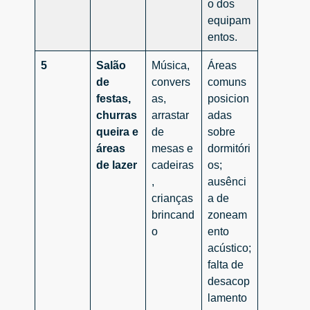
o dos
equipam
entos.
5
Salão
Música,
Áreas
de
convers
comuns
festas,
as,
posicion
churras
arrastar
adas
queira e
de
sobre
áreas
mesas e
dormitóri
de lazer
cadeiras
os;
,
ausênci
crianças
a de
brincand
zoneam
o
ento
acústico;
falta de
desacop
lamento