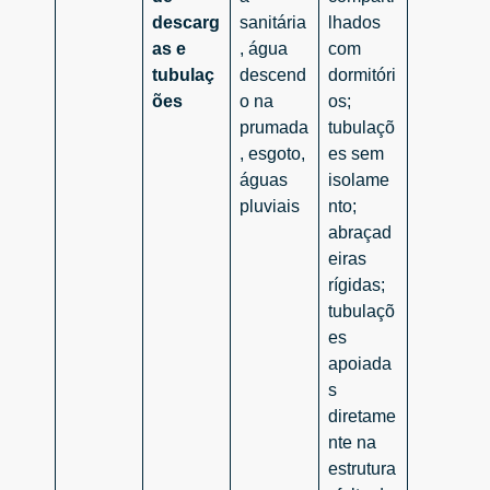
descarg
sanitária
lhados
as e
, água
com
tubulaç
descend
dormitóri
ões
o na
os;
prumada
tubulaçõ
, esgoto,
es sem
águas
isolame
pluviais
nto;
abraçad
eiras
rígidas;
tubulaçõ
es
apoiada
s
diretame
nte na
estrutura