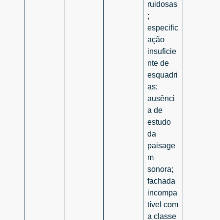
ruidosas
;
especific
ação
insuficie
nte de
esquadri
as;
ausênci
a de
estudo
da
paisage
m
sonora;
fachada
incompa
tível com
a classe