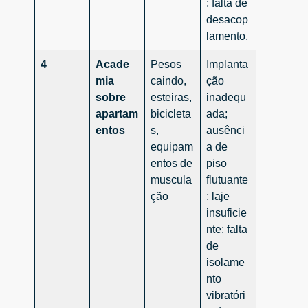
; falta de
desacop
lamento.
4
Acade
Pesos
Implanta
mia
caindo,
ção
sobre
esteiras,
inadequ
apartam
bicicleta
ada;
entos
s,
ausênci
equipam
a de
entos de
piso
muscula
flutuante
ção
; laje
insuficie
nte; falta
de
isolame
nto
vibratóri