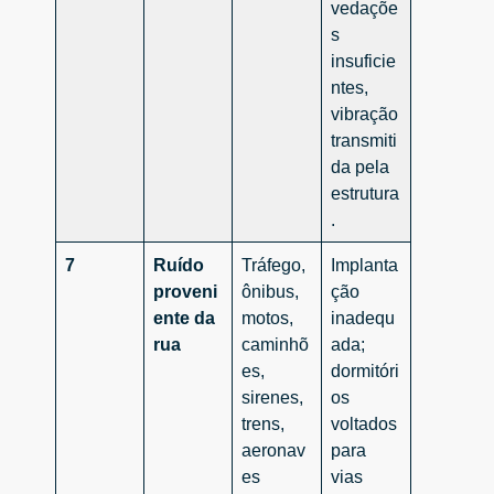
vedaçõe
s
insuficie
ntes,
vibração
transmiti
da pela
estrutura
.
7
Ruído
Tráfego,
Implanta
proveni
ônibus,
ção
ente da
motos,
inadequ
rua
caminhõ
ada;
es,
dormitóri
sirenes,
os
trens,
voltados
aeronav
para
es
vias