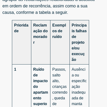
em ordem de recorrência, assim como a sua
causa, conforme a tabela a seguir.
Priorida
Reclam
Exempl
Principa
de
ação do
os de
is falhas
morado
ruído
de
r
projeto
e/ou
execuç
ão
1
Ruído
Passos,
Ausênci
de
salto
a ou
impacto
alto,
especific
do
crianças
ação
apartam
correndo
inadequ
ento
, queda
ada de
superio
de
manta