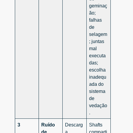
geminaç
ão;
falhas
de
selagem
; juntas
mal
executa
das;
escolha
inadequ
ada do
sistema
de
vedação
.
3
Ruído
Descarg
Shafts
de
a
comparti