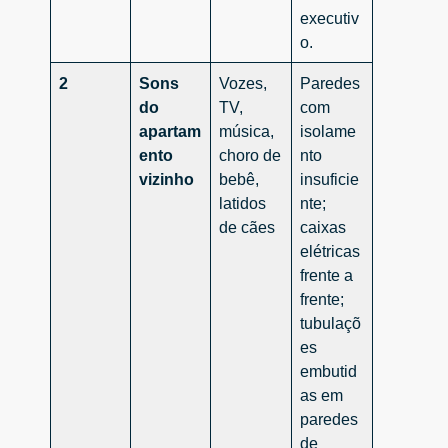
executiv
o.
2
Sons
Vozes,
Paredes
do
TV,
com
apartam
música,
isolame
ento
choro de
nto
vizinho
bebê,
insuficie
latidos
nte;
de cães
caixas
elétricas
frente a
frente;
tubulaçõ
es
embutid
as em
paredes
de