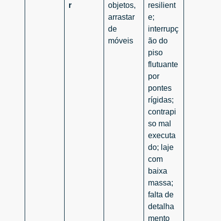
r
objetos,
resilient
arrastar
e;
de
interrupç
móveis
ão do
piso
flutuante
por
pontes
rígidas;
contrapi
so mal
executa
do; laje
com
baixa
massa;
falta de
detalha
mento