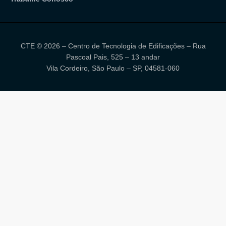
CTE © 2026 – Centro de Tecnologia de Edificações – Rua
Pascoal Pais, 525 – 13 andar
Vila Cordeiro, São Paulo – SP, 04581-060