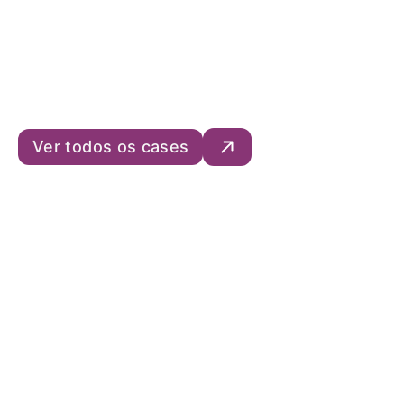
Em busca dos melhores
resultados do uso da madeira
engenheirada
Ver todos os cases