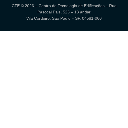
CTE © 2026 – Centro de Tecnologia de Edificações – Rua
Pascoal Pais, 525 – 13 andar
Vila Cordeiro, São Paulo – SP, 04581-060