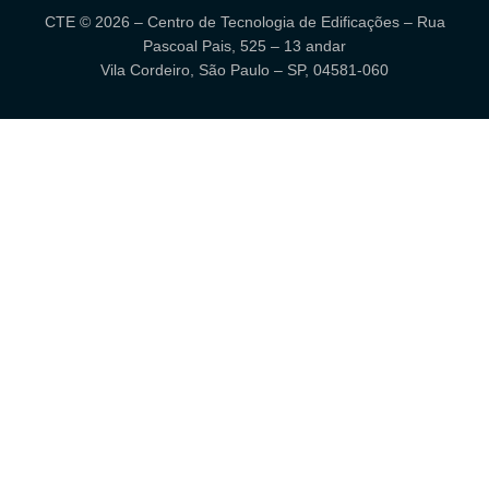
CTE © 2026 – Centro de Tecnologia de Edificações – Rua
Pascoal Pais, 525 – 13 andar
Vila Cordeiro, São Paulo – SP, 04581-060