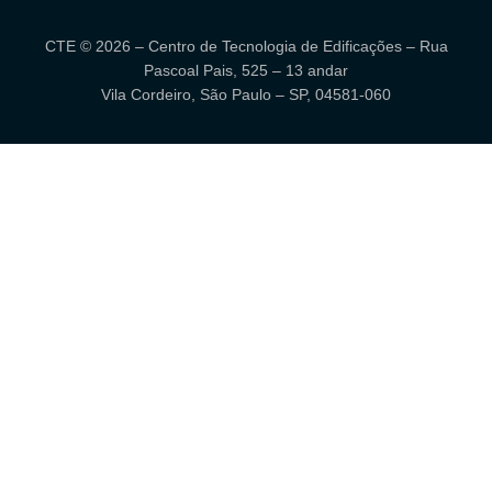
CTE © 2026 – Centro de Tecnologia de Edificações – Rua
Pascoal Pais, 525 – 13 andar
Vila Cordeiro, São Paulo – SP, 04581-060