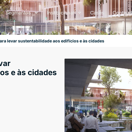
Segmentos
Institucional
Cases
Conteú
ara levar sustentabilidade aos edifícios e às cidades
var
ios e às cidades