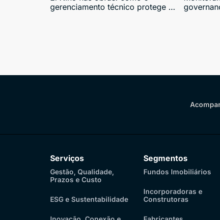
gerenciamento técnico protege o
governanç
investimento
antecipaç
investido
Acompan
Serviços
Segmentos
Gestão, Qualidade,
Fundos Imobiliários
Prazos e Custo
Incorporadoras e
ESG e Sustentabilidade
Construtoras
Inovação, Conexão e
Fabricantes