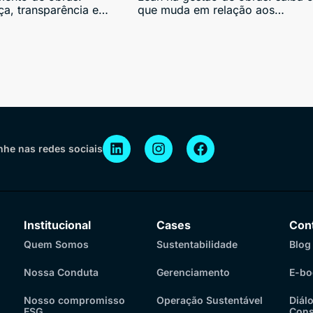
a, transparência e
que muda em relação aos
ão de riscos para
métodos tradicionais
res
he nas redes sociais
Institucional
Cases
Con
Quem Somos
Sustentabilidade
Blog
Nossa Conduta
Gerenciamento
E-bo
Nosso compromisso
Operação Sustentável
Diál
ESG
Cons