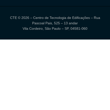
CTE © 2026 – Centro de Tecnologia de Edificações – Rua
Pascoal Pais, 525 – 13 andar
Vila Cordeiro, São Paulo – SP, 04581-060