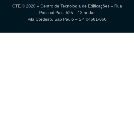
CTE © 2026 – Centro de Tecnologia de Edificações – Rua
Pascoal Pais, 525 – 13 andar
Vila Cordeiro, São Paulo – SP, 04581-060