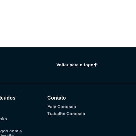
Voltar para o topo
teúdos
Contato
Fale Conosco
Trabalhe Conosco
oks
ogos com a
trução