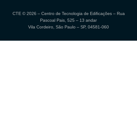
CTE © 2026 – Centro de Tecnologia de Edificações – Rua
Pascoal Pais, 525 – 13 andar
Vila Cordeiro, São Paulo – SP, 04581-060