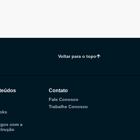
Voltar para o topo
teúdos
Contato
Fale Conosco
Trabalhe Conosco
oks
ogos com a
trução