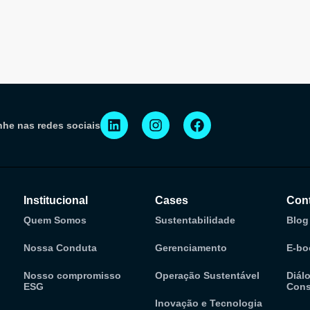
o de riscos para
tradicionais
res
he nas redes sociais
Institucional
Cases
Con
Quem Somos
Sustentabilidade
Blog
Nossa Conduta
Gerenciamento
E-bo
Nosso compromisso
Operação Sustentável
Diál
ESG
Cons
Inovação e Tecnologia